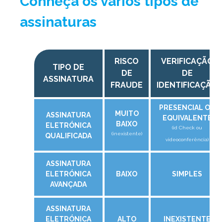
Conheça os vários tipos de
assinaturas
RISCO
VERIFICAÇÃO
TIPO DE
DE
DE
ASSINATURA
FRAUDE
IDENTIFICAÇÃO
PRESENCIAL OU
MUITO
ASSINATURA
EQUIVALENTE
BAIXO
ELETRÓNICA
(id Check ou
(inexistente)
QUALIFICADA
videoconferência)
ASSINATURA
ELETRÓNICA
BAIXO
SIMPLES
AVANÇADA
ASSINATURA
ELETRÓNICA
ALTO
INEXISTENTE