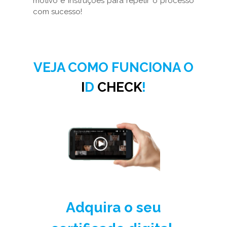
motivo e instruções para repetir o processo
com sucesso!
VEJA COMO FUNCIONA O
I
D
CHECK
!
Adquira o seu