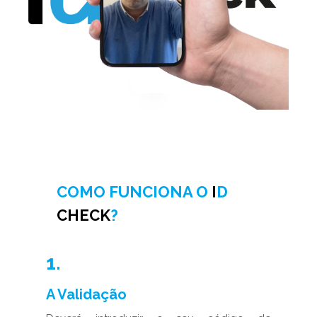
COMO FUNCIONA O
I
D
CHECK
?
1.
A Validação