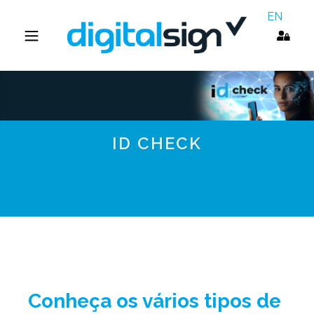
EN
ID CHECK
Conheça os vários tipos de