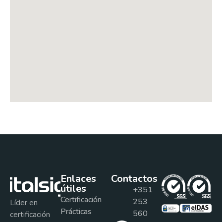
Enlaces
Contactos
útiles
+351
Certificación
253
Líder en
Prácticas
560
certificación