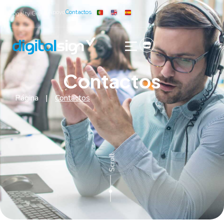
Apoyo
Contactos
Logalty Group
Contactos
Página
|
Contactos
Scroll