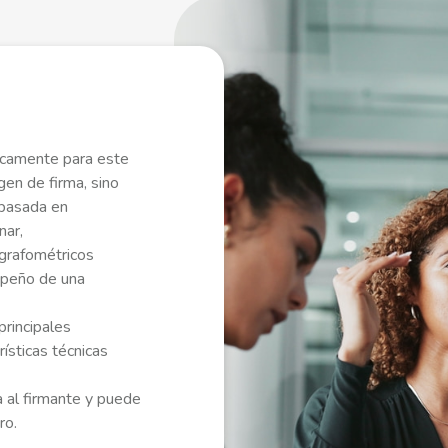
ficamente para este
gen de firma, sino
 basada en
nar,
grafométricos
mpeño de una
principales
ísticas técnicas
a al firmante y puede
ro.