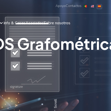
Apoyo
Contactos
Info & Cases
Asociados
Sobre nosotros
DS Grafométric
Scroll