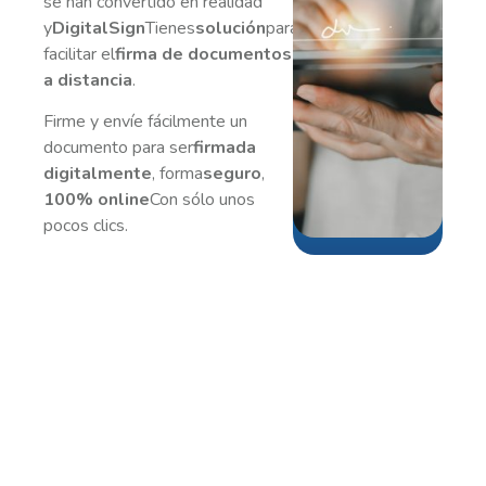
se han convertido en realidad
y
DigitalSign
Tienes
solución
para
facilitar el
firma de documentos
a distancia
.
Firme y envíe fácilmente un
documento para ser
firmada
digitalmente
, forma
seguro
,
100% online
Con sólo unos
pocos clics.