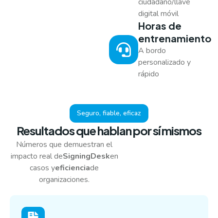
ciudadano/llave
digital móvil
Horas de
entrenamiento
A bordo
personalizado y
rápido
Seguro, fiable, eficaz
Resultados que hablan por sí mismos
Números que demuestran el
impacto real de
SigningDesk
en
casos y
eficiencia
de
organizaciones.