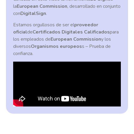
la
European Commission
, desarrollado en conjunto
con
DigitalSign
.
Estamos orgullosos de ser el
proveedor
oficial
de
Certificados Digitales Calificados
para
los empleados de
European Commission
y los
diversos
Organismos europeos
s – Prueba de
confianza.