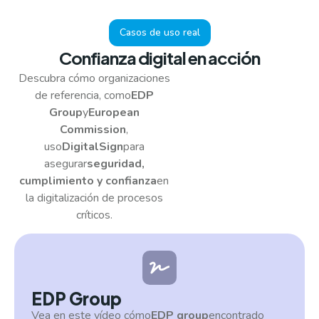
Casos de uso real
Confianza digital en acción
Descubra cómo organizaciones
de referencia, como
EDP
Group
y
European
Commission
,
uso
DigitalSign
para
asegurar
seguridad,
cumplimiento y confianza
en
la digitalización de procesos
críticos.
EDP Group
Vea en este vídeo cómo
EDP group
encontrado