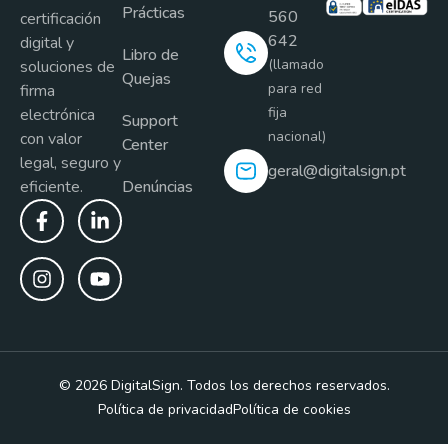
Prácticas
560
certificación
642
digital y
Libro de
(llamado
soluciones de
Quejas
para red
firma
fija
electrónica
Support
nacional)
con valor
Center
legal, seguro y
geral@digitalsign.pt
eficiente.
Denúncias
© 2026 DigitalSign. Todos los derechos reservados.
Política de privacidad
Política de cookies