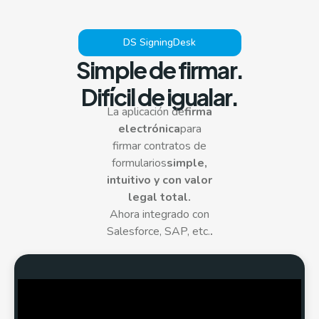
DS SigningDesk
Simple de firmar.
Difícil de igualar.
La aplicación de
firma
electrónica
para
firmar contratos de
formularios
simple,
intuitivo y con valor
legal total.
Ahora integrado con
Salesforce, SAP, etc.
.