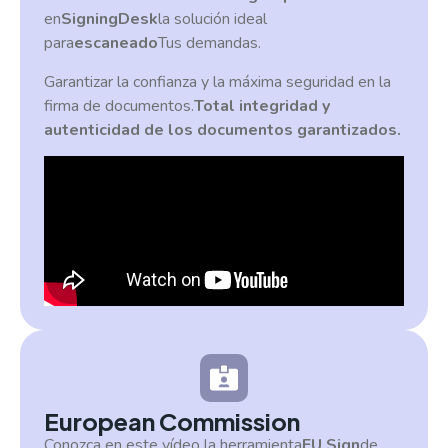
en
SigningDesk
la solución ideal
para
escaneado
Tus demandas.
Garantizar la confianza y la máxima seguridad en la
firma de documentos.
Total integridad y
autenticidad de los documentos garantizados.
European Commission
Conozca en este vídeo la herramienta
EU Sign
de