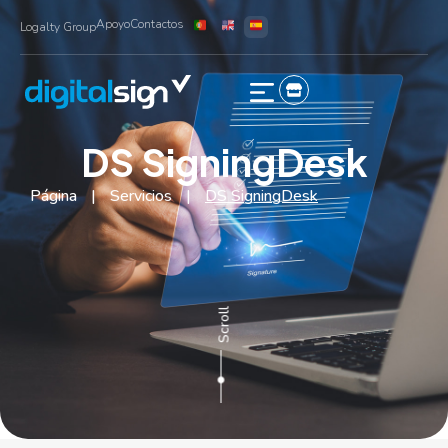
Apoyo
Contactos
Logalty Group
DS SigningDesk
Página
|
Servicios
|
DS SigningDesk
Scroll