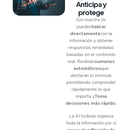
Anticipa y
protege
Con nuestra IA,
puedes
hablar
directamente
con la
información y obtener
respuestas inmediatas
basadas en el contenido
real. Recibido
sumarios
automáticos
que
destacan lo esencial,
permitiendo comprender
rápidamente lo que
importa y
Toma
decisiones más rápido.
La AI todavía organiza
toda la información por sí