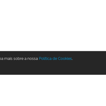
iba mais sobre a nossa
Política de Cookies
.
geral@digitalsign.pt