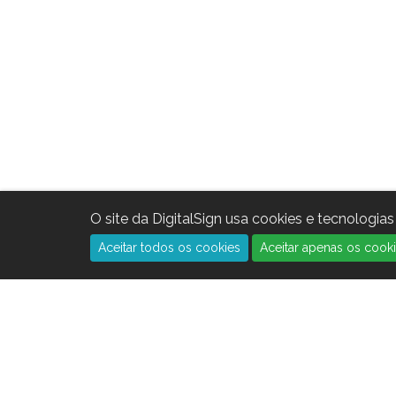
O site da DigitalSign usa cookies e tecnologi
Aceitar todos os cookies
Aceitar apenas os cooki
CERTIFICADOS
INDÚSTRIAS
Certificados Qualificados
Saúde
Certificados Qualificados -
Retalho e
Cloud
Logística