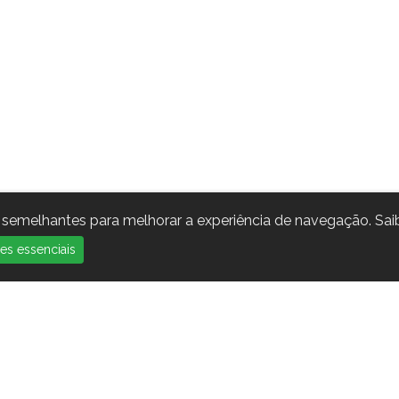
as semelhantes para melhorar a experiência de navegação. Sa
es essenciais
SOBRE NÓS
RECURSOS
OUTROS
Quem Somos
Centro de
Práticas de Certificação
Normas e Políticas
Informação
Política de Privacidade
Notícias
Blog
Política de Cookies