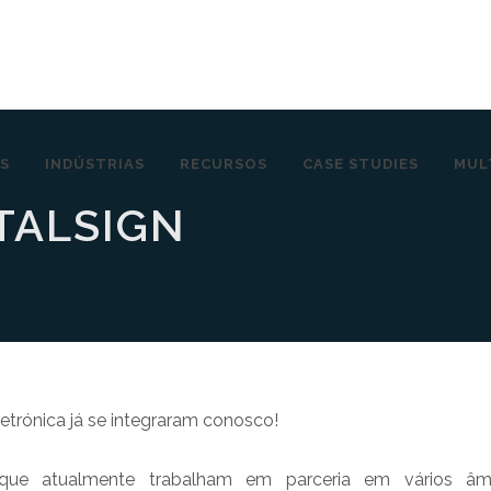
S
INDÚSTRIAS
RECURSOS
CASE STUDIES
MUL
TALSIGN
etrónica já se integraram conosco!
 que atualmente trabalham em parceria em vários âmb