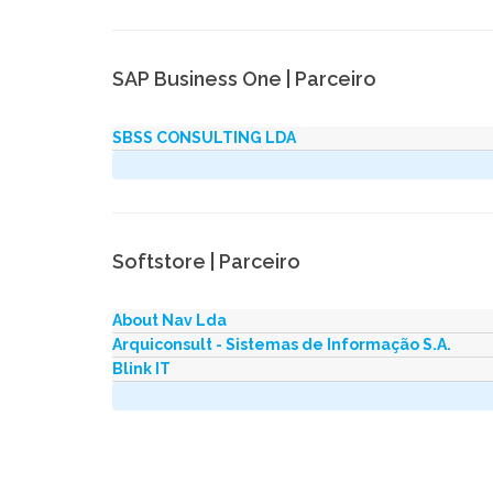
SAP Business One | Parceiro
SBSS CONSULTING LDA
Softstore | Parceiro
About Nav Lda
Arquiconsult - Sistemas de Informação S.A.
Blink IT
Dynethic Dynamic Solutions - Ethic Business
Hydra IT
MyPartner - Consultoria Informática S.A
Xolyd Forward Thinking