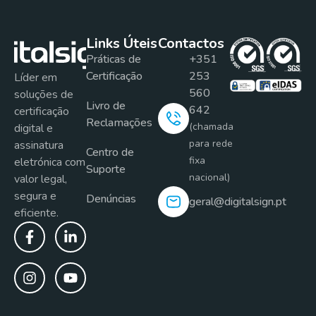
Links Úteis
Contactos
Práticas de
+351
Certificação
253
Líder em
560
soluções de
Livro de
642
certificação
Reclamações
(chamada
digital e
para rede
assinatura
Centro de
fixa
eletrónica com
Suporte
nacional)
valor legal,
segura e
Denúncias
geral@digitalsign.pt
eficiente.