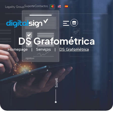
Suporte
Contactos
Logalty Group
DS Grafométrica
Homepage
|
Serviços
|
DS Grafométrica
Scroll