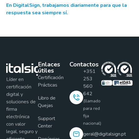
En DigitalSign, trabajamos diariamente para que la
respuesta sea siempre sí.
Enlaces
Contactos
útiles
+351
Certificación
253
Líder en
Prácticas
560
certificación
642
digital y
Libro de
(llamado
soluciones de
Quejas
para red
firma
fija
electrónica
Support
nacional)
con valor
Center
legal, seguro y
geral@digitalsign.pt
eficiente.
Denúncias