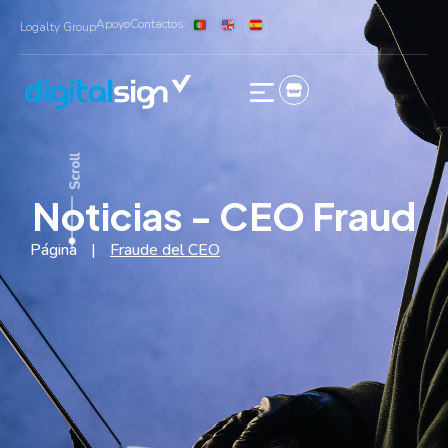
Apoyo
Contactos
Logalty Group
Scroll
Noticias - CEO Fraud
Página
|
Fraude del CEO