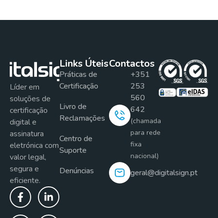
Links Úteis
Contactos
Práticas de
+351
Certificação
253
Líder em
560
soluções de
Livro de
642
certificação
Reclamações
(chamada
digital e
para rede
assinatura
Centro de
fixa
eletrónica com
Suporte
nacional)
valor legal,
segura e
Denúncias
geral@digitalsign.pt
eficiente.